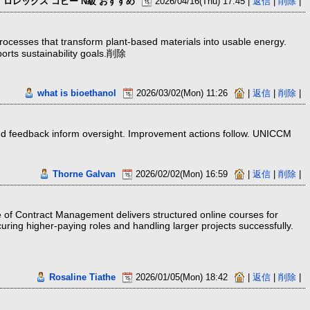
ロレックス コピー N級 おすすめ
2026/04/16(Thu) 17:45 |
返信
|
削除
|
rocesses that transform plant-based materials into usable energy.
ports sustainability goals.削除
what is bioethanol
2026/03/02(Mon) 11:26
|
返信
|
削除
|
and feedback inform oversight. Improvement actions follow. UNICCM
Thorne Galvan
2026/02/02(Mon) 16:59
|
返信
|
削除
|
 of Contract Management delivers structured online courses for
ring higher-paying roles and handling larger projects successfully.
Rosaline Tiathe
2026/01/05(Mon) 18:42
|
返信
|
削除
|