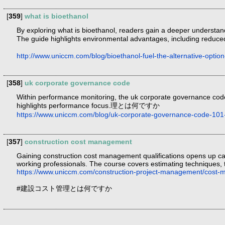
[
359
]
what is bioethanol
By exploring what is bioethanol, readers gain a deeper understan
The guide highlights environmental advantages, including reduced
http://www.uniccm.com/blog/bioethanol-fuel-the-alternative-option
[
358
]
uk corporate governance code
Within performance monitoring, the uk corporate governance code
highlights performance focus.理とは何ですか
https://www.uniccm.com/blog/uk-corporate-governance-code-101-
[
357
]
construction cost management
Gaining construction cost management qualifications opens up ca
working professionals. The course covers estimating techniques, 
https://www.uniccm.com/construction-project-management/cost
#建設コスト管理とは何ですか