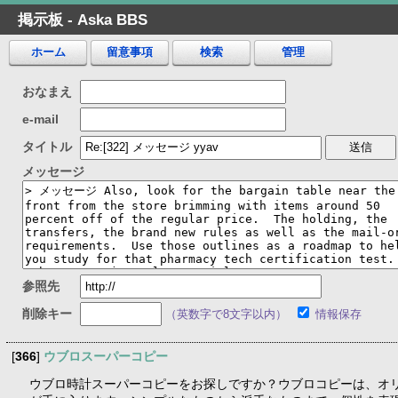
掲示板 - Aska BBS
ホーム
留意事項
検索
管理
おなまえ
e-mail
タイトル
メッセージ
参照先
削除キー
（英数字で8文字以内）
情報保存
[
366
]
ウブロスーパーコピー
ウブロ時計スーパーコピーをお探しですか？ウブロコピーは、オ