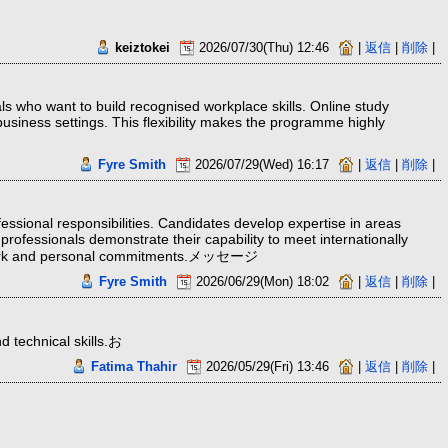
keiztokei
2026/07/30(Thu) 12:46
|
返信
|
削除
|
s who want to build recognised workplace skills. Online study
 business settings. This flexibility makes the programme highly
Fyre Smith
2026/07/29(Wed) 16:17
|
返信
|
削除
|
fessional responsibilities. Candidates develop expertise in areas
rofessionals demonstrate their capability to meet internationally
cing work and personal commitments.メッセージ
Fyre Smith
2026/06/29(Mon) 18:02
|
返信
|
削除
|
d technical skills.お
Fatima Thahir
2026/05/29(Fri) 13:46
|
返信
|
削除
|