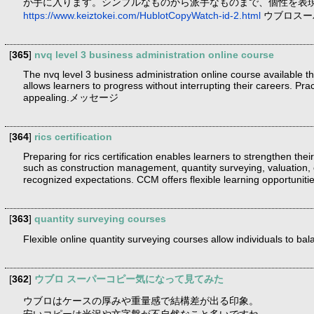
が手に入ります。シンプルなものから派手なものまで、個性を表
https://www.keiztokei.com/HublotCopyWatch-id-2.html
ウブロスー
[
365
]
nvq level 3 business administration online course
The nvq level 3 business administration online course available 
allows learners to progress without interrupting their careers. Pra
appealing.メッセージ
[
364
]
rics certification
Preparing for rics certification enables learners to strengthen th
such as construction management, quantity surveying, valuation, c
recognized expectations. CCM offers flexible learning opportuni
[
363
]
quantity surveying courses
Flexible online quantity surveying courses allow individuals to ba
[
362
]
ウブロ スーパーコピー気になって見てみた
ウブロはケースの厚みや重量感で結構差が出る印象。
安いコピーは光沢や文字盤が不自然なこと多いですね。